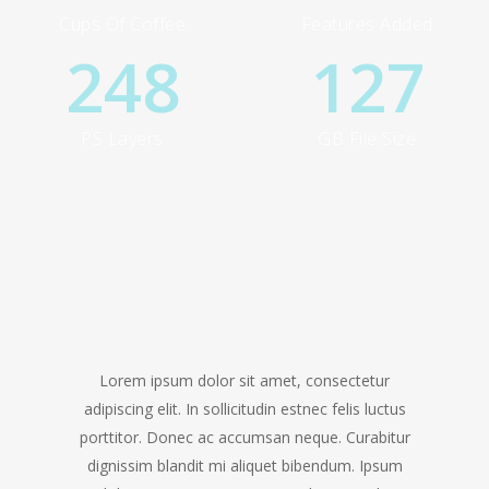
Cups Of Coffee
Features Added
248
127
PS Layers
GB File Size
Lorem ipsum dolor sit amet, consectetur
adipiscing elit. In sollicitudin estnec felis luctus
porttitor. Donec ac accumsan neque. Curabitur
dignissim blandit mi aliquet bibendum. Ipsum